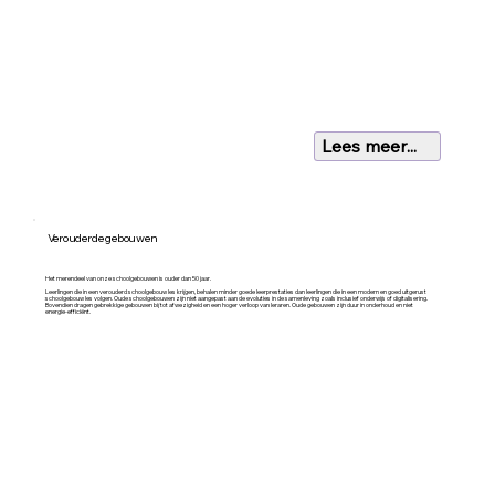
Lees meer...
Verouderde gebouwen
Het merendeel van onze schoolgebouwen is ouder dan 50 jaar.
Leerlingen die in een verouderd schoolgebouw les krijgen, behalen minder goede leerprestaties dan leerlingen die in een modern en goed uitgerust
schoolgebouw les volgen. Oude schoolgebouwen zijn niet aangepast aan de evoluties in de samenleving zoals inclusief onderwijs of digitalisering.
Bovendien dragen gebrekkige gebouwen bij tot afwezigheid en een hoger verloop van leraren. Oude gebouwen zijn duur in onderhoud en niet
energie-efficiënt.