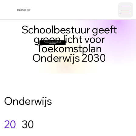
ONDERWIJS 2030
Schoolbestuur geeft
groen licht voor
Toekomstplan ouders &
Toekomstplan
leerlingen
Onderwijs 2030
Onderwijs
30
20