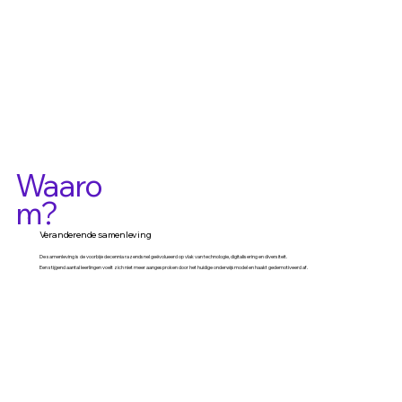
Waaro
m?
Veranderende samenleving
De samenleving is de voorbije decennia razendsnel geëvolueerd op vlak van technologie, digitalisering en diversiteit.
Een stijgend aantal leerlingen voelt zich niet meer aangesproken door het huidige onderwijsmodel en haakt gedemotiveerd af.