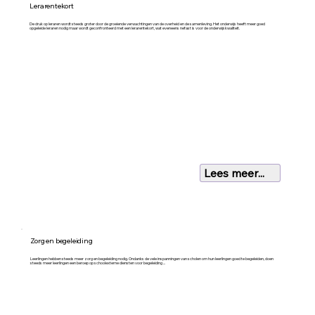
Lerarentekort
De druk op leraren wordt steeds groter door de groeiende verwachtingen van de overheid en de samenleving. Het onderwijs heeft meer goed
opgeleide leraren nodig maar wordt geconfronteerd met een lerarentekort, wat eveneens nefast is voor de onderwijskwaliteit.
Lees meer...
Zorg en begeleiding
Leerlingen hebben steeds meer zorg en begeleiding nodig. Ondanks de vele inspanningen van scholen om hun leerlingen goed te begeleiden, doen
steeds meer leerlingen een beroep op schoolexterne diensten voor begeleiding
...