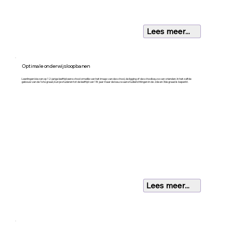
Lees meer...
Optimale onderwijsloopbanen
Leerlingen kiezen op 12-jarige leeftijd een school omwille van het imago van de school, de ligging of de schoolkeuze van vrienden. In hetzelfde
gebouw van de 1ste graad, kun je studeren tot de leeftijd van 18 jaar maar de keuze aan studierichtingen in de 2de en 3de graad is beperkt.
Lees meer...