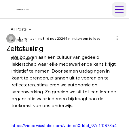
ONDERWIJS 2030
All Posts
laurentschijns8
16 nov 2024
1 minuten om te lezen
All Posts
Zelfsturing
Persberichten
We bouwen aan een cultuur van gedeeld 
Nieuwsblog
leiderschap waar elke medewerker de kans krijgt 
initiatief te nemen. Door samen uitdagingen in 
kaart te brengen, plannen uit te voeren en te 
reflecteren, stimuleren we autonomie en 
samenwerking. Zo groeien we uit tot een lerende 
organisatie waar iedereen bijdraagt aan de 
toekomst van ons onderwijs.
https://video.wixstatic.com/video/50d6cf_97c1f0873a4