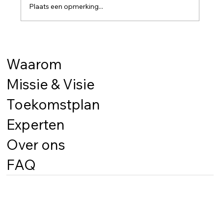
Plaats een opmerking...
Waarom
Toekomstplan Scholengemeenschap Sint-
Missie & Visie
Quintinus neemt noodzakelijke opties voor
Toekomstplan
onderwijs 2030
Experten
Over ons
FAQ